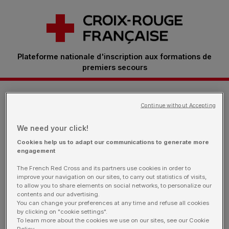
Plateforme nationale d'inscription aux formations de
premiers secours
Je m'inscris à une formation
Continue without Accepting
We need your click!
Retrouvez ici toutes les sessions proposées par
Cookies help us to adapt our communications to generate more
engagement
nos bénévoles.
Vous êtes une entreprise: rendez-
vous sur notre page dédiée
The French Red Cross and its partners use cookies in order to
improve your navigation on our sites, to carry out statistics of visits,
to allow you to share elements on social networks, to personalize our
contents and our advertising.
You can change your preferences at any time and refuse all cookies
by clicking on "cookie settings".
Je filtre ma recherche
To learn more about the cookies we use on our sites, see our Cookie
Policy