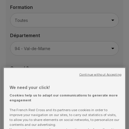
Formation
Département
Quand ?
Continue without Accepting
We need your click!
Cookies help us to adapt our communications to generate more
Nombre de participants
engagement
The French Red Cross and its partners use cookies in order to
improve your navigation on our sites, to carry out statistics of visits,
to allow you to share elements on social networks, to personalize our
contents and our advertising.