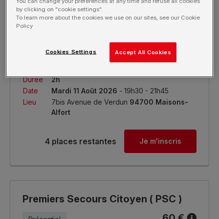
You can change your preferences at any time and refuse all cookies
by clicking on "cookie settings".
To learn more about the cookies we use on our sites, see our Cookie
Policy
Gestes qui sauvent ( GQS )
20 €
Cookies Settings
Accept All Cookies
Présentiel
Durée
2h
Date
Mardi 11 Août 2026
- 19h30 - 21h45
Lieu
7bis Avenue de Verdun
94700 Maisons-
Alfort
4 places restantes
Je m'inscris
Premiers Secours Citoyen ( PSC )
60 €