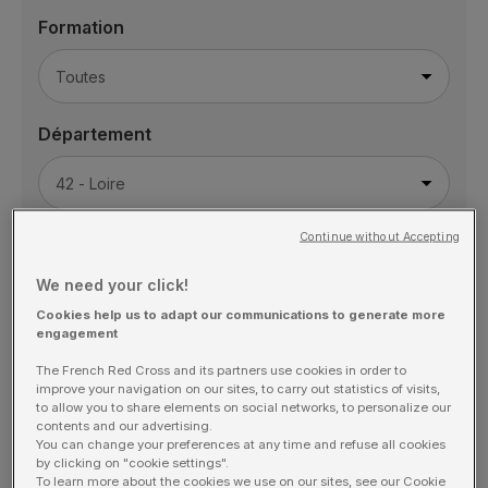
Formation
Département
Continue without Accepting
Quand ?
We need your click!
Cookies help us to adapt our communications to generate more
engagement
Nombre de participants
The French Red Cross and its partners use cookies in order to
improve your navigation on our sites, to carry out statistics of visits,
to allow you to share elements on social networks, to personalize our
contents and our advertising.
You can change your preferences at any time and refuse all cookies
by clicking on "cookie settings".
To learn more about the cookies we use on our sites, see our Cookie