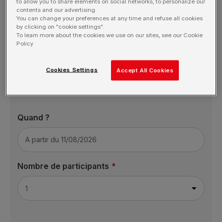
to allow you to share elements on social networks, to personalize our
contents and our advertising.
Formation
You can change your preferences at any time and refuse all cookies
by clicking on "cookie settings".
To learn more about the cookies we use on our sites, see our Cookie
Policy
Département
Cookies Settings
Accept All Cookies
Quand ?
Nombre de participants